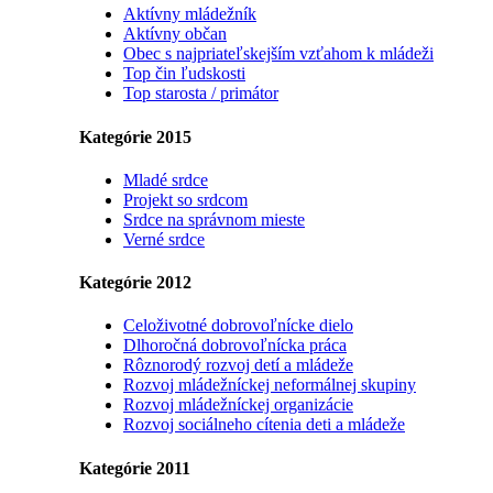
Aktívny mládežník
Aktívny občan
Obec s najpriateľskejším vzťahom k mládeži
Top čin ľudskosti
Top starosta / primátor
Kategórie 2015
Mladé srdce
Projekt so srdcom
Srdce na správnom mieste
Verné srdce
Kategórie 2012
Celoživotné dobrovoľnícke dielo
Dlhoročná dobrovoľnícka práca
Rôznorodý rozvoj detí a mládeže
Rozvoj mládežníckej neformálnej skupiny
Rozvoj mládežníckej organizácie
Rozvoj sociálneho cítenia deti a mládeže
Kategórie 2011