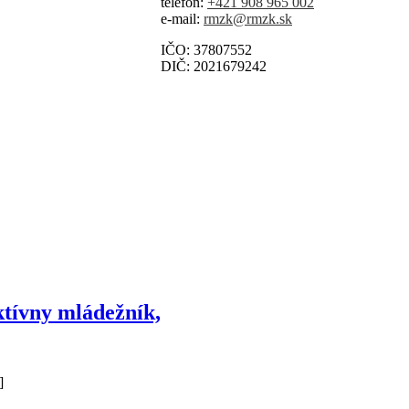
telefón:
+421 908 965 002
e-mail:
rmzk@rmzk.sk
IČO: 37807552
DIČ: 2021679242
tívny mládežník,
]