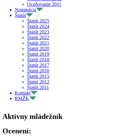
Oceňovanie 2011
Nominácia
Štatút
Štatút 2025
Štatút 2024
Štatút 2023
Štatút 2022
Štatút 2021
Štatút 2020
Štatút 2019
Štatút 2018
Štatút 2017
Štatút 2016
Štatút 2015
Štatút 2012
Štatút 2011
Kontakt
RMŽK
Aktívny mládežník
Ocenení: