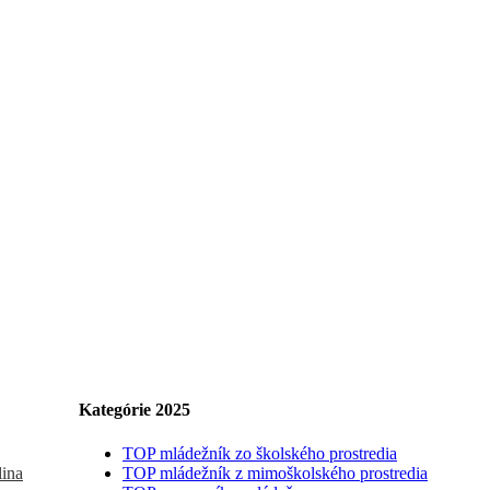
Kategórie 2025
TOP mládežník zo školského prostredia
lina
TOP mládežník z mimoškolského prostredia