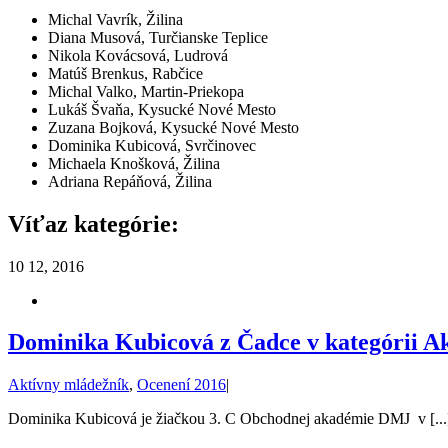
Michal Vavrík, Žilina
Diana Musová, Turčianske Teplice
Nikola Kovácsová, Ludrová
Matúš Brenkus, Rabčice
Michal Valko, Martin-Priekopa
Lukáš Švaňa, Kysucké Nové Mesto
Zuzana Bojková, Kysucké Nové Mesto
Dominika Kubicová, Svrčinovec
Michaela Knošková, Žilina
Adriana Repáňová, Žilina
Víťaz kategórie:
10
12, 2016
Dominika Kubicová z Čadce v kategórii Ak
Aktívny mládežník
,
Ocenení 2016
|
Dominika Kubicová je žiačkou 3. C Obchodnej akadémie DMJ v [...