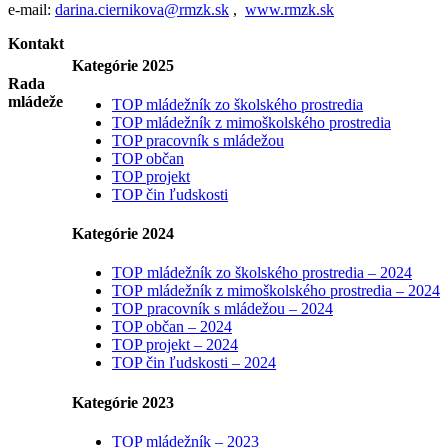
e-mail:
darina.ciernikova@rmzk.sk
,
www.rmzk.sk
Kontakt
Kategórie 2025
Rada
mládeže
TOP mládežník zo školského prostredia
TOP mládežník z mimoškolského prostredia
TOP pracovník s mládežou
TOP občan
TOP projekt
TOP čin ľudskosti
Kategórie 2024
TOP mládežník zo školského prostredia – 2024
TOP mládežník z mimoškolského prostredia – 2024
TOP pracovník s mládežou – 2024
TOP občan – 2024
TOP projekt – 2024
TOP čin ľudskosti – 2024
Kategórie 2023
TOP mládežník – 2023