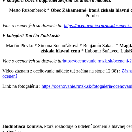
V kategórii Obec s najpriateľskejším vzťahom k mládeži:
Mesto Ružomberok *
Obec Zákamenné-
ktorá získala hlavnú 
Poruba
Viac o ocenených sa dozviete tu:
https://ocenovanie.rmzk.sk/oceneni
V kategórii Top čin ľudskosti:
Marián Plevko * Simona Sochuľáková * Benjamín Sakala *
Magda
získala hlavnú cenu
* Ľubomír Šuňavec, Lukáš
Viac o ocenených sa dozviete tu:
https://ocenovanie.rmzk.sk/oceneni-
Video záznam z oceňovanie nájdete tu( začína na stope 12:38) :
Zázn
ocenení
Link na fotogalériu :
https://ocenovanie.rmzk.sk/fotogaleria/ocenovan
Hodnotiaca komisia
, ktorá rozhoduje o udelení ocenení a hlavnej cen
zložená z: