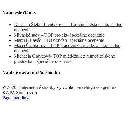
Najnovšie články
Darina a Štefan Pientakovci – Top čin ľudskosti- špeciálne
ocenenie
Mlynské sady – TOP projekt- špeciálne ocenenie
Marcel Hlaváč – TOP občan- špeciálne ocenenie
Mária Čamborová- TOP pracovník s mládežou -špeciálne
ocenenie
Michaela Oravcová- TOP mládežník z mimoškolského
prostredia – špeciálne ocenenie
Nájdete nás aj na Facebooku
©
2026 -
Internetové stránky
vytvorila
marketingová agentúra
KAPA Studio s.r.o.
Page load link
Go
to
Top