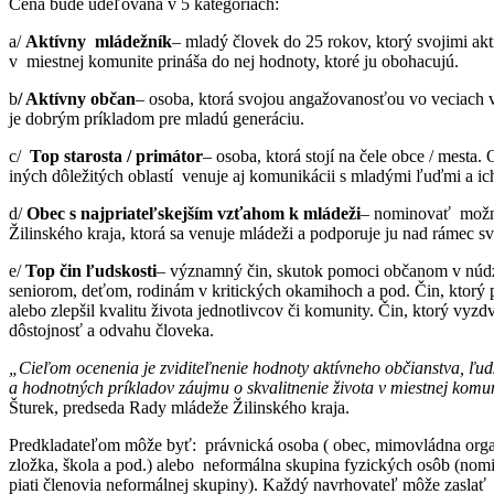
Cena bude udeľovaná v 5 kategóriách:
a/
Aktívny mládežník
– mladý človek do 25 rokov, ktorý svojimi akt
v miestnej komunite prináša do nej hodnoty, ktoré ju obohacujú.
b
/ Aktívny občan
– osoba, ktorá svojou angažovanosťou vo veciach 
je dobrým príkladom pre mladú generáciu.
c/
Top starosta / primátor
– osoba, ktorá stojí na čele obce / mesta.
iných dôležitých oblastí venuje aj komunikácii s mladými ľuďmi a ic
d/
Obec s najpriateľskejším vzťahom k mládeži
– nominovať možn
Žilinského kraja, ktorá sa venuje mládeži a podporuje ju nad rámec sv
e/
Top čin ľudskosti
– významný čin, skutok pomoci občanom v núdz
seniorom, deťom, rodinám v kritických okamihoch a pod. Čin, ktorý p
alebo zlepšil kvalitu života jednotlivcov či komunity. Čin, ktorý vyzd
dôstojnosť a odvahu človeka.
„Cieľom ocenenia je zviditeľnenie hodnoty aktívneho občianstva, ľud
a hodnotných príkladov záujmu o skvalitnenie života v miestnej komu
Šturek, predseda Rady mládeže Žilinského kraja.
Predkladateľom môže byť: právnická osoba ( obec, mimovládna organi
zložka, škola a pod.) alebo neformálna skupina fyzických osôb (no
piati členovia neformálnej skupiny). Každý navrhovateľ môže zaslať