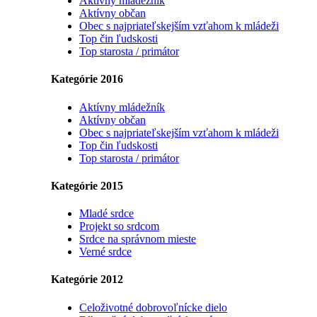
Aktívny mládežník
Aktívny občan
Obec s najpriateľskejším vzťahom k mládeži
Top čin ľudskosti
Top starosta / primátor
Kategórie 2016
Aktívny mládežník
Aktívny občan
Obec s najpriateľskejším vzťahom k mládeži
Top čin ľudskosti
Top starosta / primátor
Kategórie 2015
Mladé srdce
Projekt so srdcom
Srdce na správnom mieste
Verné srdce
Kategórie 2012
Celoživotné dobrovoľnícke dielo