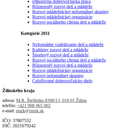
Dlhoročná dobrovoľnícka práca
Rôznorodý rozvoj detí a mládeže
Rozvoj mládežníckej neformálnej skupiny
Rozvoj mládežníckej organizácie
Rozvoj sociálneho cítenia deti a mládeže
Kategórie 2011
Neformálne vzdelávanie detí a mládeže
Kultúrny rozvoj detí a mládeže
Športový rozvoj detí a mládeže
Rozvoj sociálneho cítenia detí a mládeže
Rôznorodý rozvoj detí a mládeže
Rozvoj mládežníckej organizácie
Rozvoj neformálnej skupiny
Celoživotné dobrovoľnícke dielo
Žilinského kraja
adresa:
M.R. Štefánika 8390/13, 010 01 Žilina
telefón:
+421 908 965 002
e-mail:
rmzk@rmzk.sk
IČO: 37807552
DIČ: 2021679242