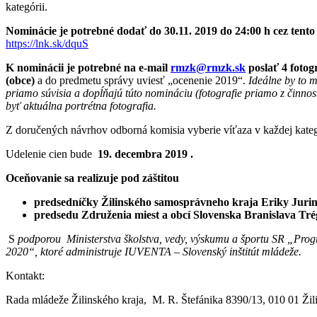
kategórii.
Nominácie je potrebné dodať do 30.11. 2019 do 24:00 h cez tento
https://lnk.sk/dquS
K nominácii je potrebné na e-mail
rmzk@rmzk.sk
poslať 4 fotog
(obce)
a do predmetu správy uviesť „ocenenie 2019“.
Ideálne by to m
priamo súvisia a dopĺňajú túto nomináciu (fotografie priamo z činnost
byť aktuálna portrétna fotografia.
Z doručených návrhov odborná komisia vyberie víťaza v každej kateg
Udelenie cien bude
19. decembra 2019 .
Oceňovanie sa realizuje pod záštitou
predsedníčky Žilinského samosprávneho kraja Eriky Jurin
predsedu Združenia miest a obcí Slovenska Branislava Tré
S
podporou Ministerstva školstva, vedy, výskumu a športu SR „Pro
2020“, ktoré administruje IUVENTA – Slovenský inštitút mládeže.
Kontakt:
Rada mládeže Žilinského kraja, M. R. Štefánika 8390/13, 010 01 Žil