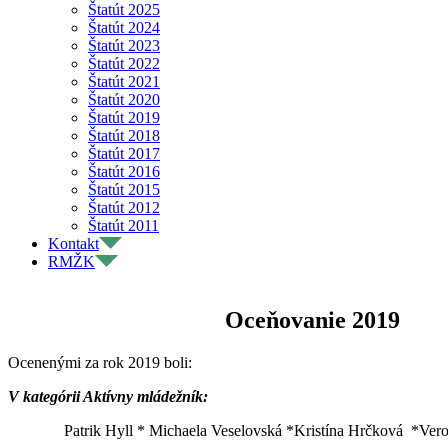
Štatút 2025
Štatút 2024
Štatút 2023
Štatút 2022
Štatút 2021
Štatút 2020
Štatút 2019
Štatút 2018
Štatút 2017
Štatút 2016
Štatút 2015
Štatút 2012
Štatút 2011
Kontakt
RMŽK
Oceňovanie 2019
Ocenenými za rok 2019 boli:
V kategórii Aktívny mládežník:
Patrik Hyll * Michaela Veselovská *Kristína Hrčková *Ve