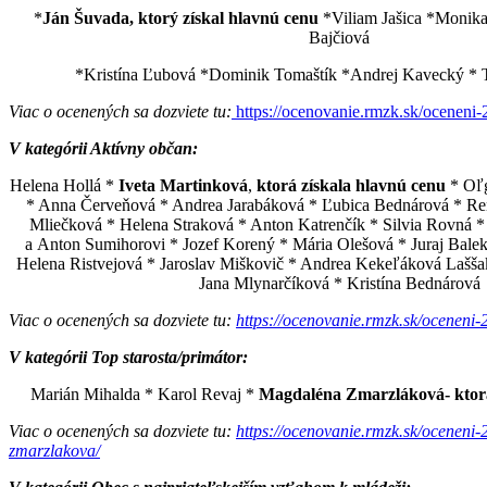
*
Ján Šuvada,
ktorý získal hlavnú cenu
*Viliam Jašica *Monik
Bajčiová
*Kristína Ľubová *Dominik Tomaštík *Andrej Kavecký * 
Viac o ocenených sa dozviete tu:
https://ocenovanie.rmzk.sk/oceneni-
V kategórii Aktívny občan:
Helena Hollá *
Iveta Martinková
,
ktorá získala hlavnú cenu
* Oľg
* Anna Červeňová * Andrea Jarabáková * Ľubica Bednárová * Ren
Mliečková * Helena Straková * Anton Katrenčík * Silvia Rovná *
a Anton Sumihorovi * Jozef Korený * Mária Olešová * Juraj Balek
Helena Ristvejová * Jaroslav Miškovič * Andrea Kekeľáková Lašša
Jana Mlynarčíková * Kristína Bednárová
Viac o ocenených sa dozviete tu:
https://ocenovanie.rmzk.sk/oceneni-
V kategórii Top starosta/primátor:
Marián Mihalda * Karol Revaj *
Magdaléna Zmarzláková-
ktor
Viac o ocenených sa dozviete tu:
https://ocenovanie.rmzk.sk/oceneni
zmarzlakova/