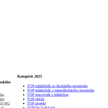
Kategórie 2025
nského
TOP mládežník zo školského prostredia
TOP mládežník z mimoškolského prostredia
ika
TOP pracovník s mládežou
ina
TOP občan
65 002
TOP projekt
.sk
TOP čin ľudskosti