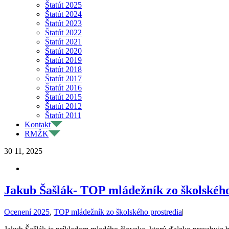
Štatút 2025
Štatút 2024
Štatút 2023
Štatút 2022
Štatút 2021
Štatút 2020
Štatút 2019
Štatút 2018
Štatút 2017
Štatút 2016
Štatút 2015
Štatút 2012
Štatút 2011
Kontakt
RMŽK
30
11, 2025
Jakub Šašlák- TOP mládežník zo školského 
Ocenení 2025
,
TOP mládežník zo školského prostredia
|