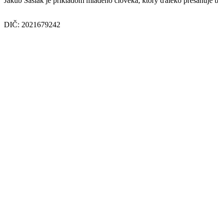
Jakub Šašlák je príkladom mladého človeka, ktorý ďaleko presahuje be
DIČ: 2021679242