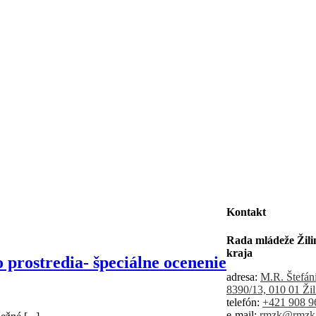
Kontakt
Rada mládeže Žili
kraja
prostredia- špeciálne ocenenie
adresa:
M.R. Štefán
8390/13, 010 01 Žil
telefón:
+421 908 9
e-mail:
rmzk@rmzk