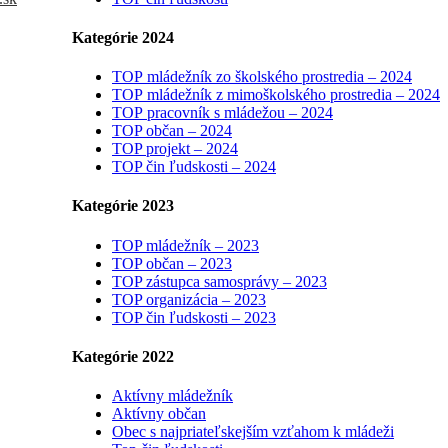
Kategórie 2024
TOP mládežník zo školského prostredia – 2024
TOP mládežník z mimoškolského prostredia – 2024
TOP pracovník s mládežou – 2024
TOP občan – 2024
TOP projekt – 2024
TOP čin ľudskosti – 2024
Kategórie 2023
TOP mládežník – 2023
TOP občan – 2023
TOP zástupca samosprávy – 2023
TOP organizácia – 2023
TOP čin ľudskosti – 2023
Kategórie 2022
Aktívny mládežník
Aktívny občan
Obec s najpriateľskejším vzťahom k mládeži