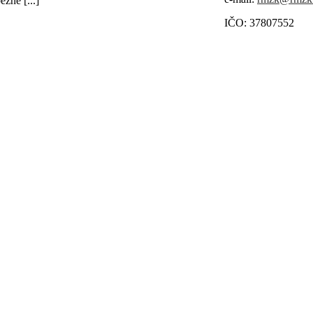
žné [...]
IČO: 37807552