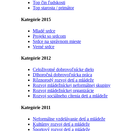
Top čin ľudskosti
Top starosta / primátor
Kategórie 2015
Mladé srdce
Projekt so srdcom
Srdce na správnom mieste
Verné srdce
Kategórie 2012
Celoživotné dobrovoľnícke dielo
Dlhoročná dobrovoľnícka práca
Rôznorodý rozvoj detí a mládeže
Rozvoj mládežníckej neformálnej skupiny
Rozvoj mládežníckej organizácie
Rozvoj sociálneho cítenia deti a mládeže
Kategórie 2011
Neformálne vzdelávanie detí a mládeže
Kultúrny rozvoj detí a mládeže
Športový rozvoj detí a mládeže