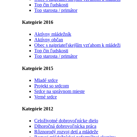
Top čin ľudskosti
Top starosta / primátor
Kategórie 2016
Aktívny mládežník
Aktívny občan
Obec s najpriateľskejším vzťahom k mládeži
Top čin ľudskosti
Top starosta / primátor
Kategórie 2015
Mladé srdce
Projekt so srdcom
Srdce na správnom mieste
Verné srdce
Kategórie 2012
Celoživotné dobrovoľnícke dielo
Dlhoročná dobrovoľnícka práca
Rôznorodý rozvoj detí a mládeže