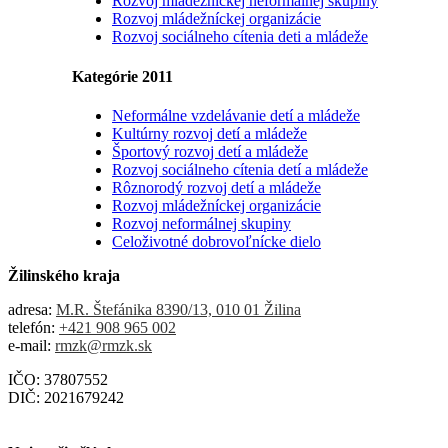
Rozvoj mládežníckej neformálnej skupiny
Rozvoj mládežníckej organizácie
Rozvoj sociálneho cítenia deti a mládeže
Kategórie 2011
Neformálne vzdelávanie detí a mládeže
Kultúrny rozvoj detí a mládeže
Športový rozvoj detí a mládeže
Rozvoj sociálneho cítenia detí a mládeže
Rôznorodý rozvoj detí a mládeže
Rozvoj mládežníckej organizácie
Rozvoj neformálnej skupiny
Celoživotné dobrovoľnícke dielo
Žilinského kraja
adresa:
M.R. Štefánika 8390/13, 010 01 Žilina
telefón:
+421 908 965 002
e-mail:
rmzk@rmzk.sk
IČO: 37807552
DIČ: 2021679242