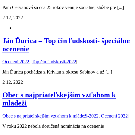
Pani Cervanová sa cca 25 rokov venuje sociálnej službe pre [...]
2
12, 2022
Ján Ďurica – Top čin ľudskosti- špeciálne
ocenenie
Ocenení 2022
,
Top čin ľudskosti-2022
|
Ján Ďurica pochádza z Krivian z okresu Sabinov a už [...]
2
12, 2022
Obec s najpriateľskejším vzťahom k
mládeži
Obec s najpriateľskejším vzťahom k mládeži-2022
,
Ocenení 2022
|
V roku 2022 nebola doručená nominácia na ocenenie