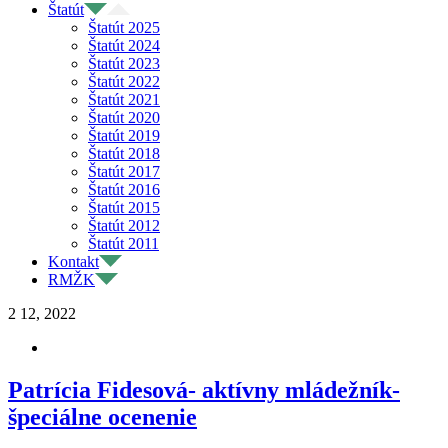
Štatút
Štatút 2025
Štatút 2024
Štatút 2023
Štatút 2022
Štatút 2021
Štatút 2020
Štatút 2019
Štatút 2018
Štatút 2017
Štatút 2016
Štatút 2015
Štatút 2012
Štatút 2011
Kontakt
RMŽK
2
12, 2022
Patrícia Fidesová- aktívny mládežník-
špeciálne ocenenie