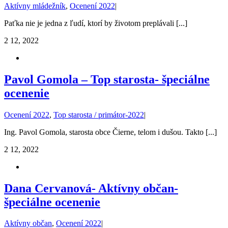
Aktívny mládežník
,
Ocenení 2022
|
Paťka nie je jedna z ľudí, ktorí by životom preplávali [...]
2
12, 2022
Pavol Gomola – Top starosta- špeciálne
ocenenie
Ocenení 2022
,
Top starosta / primátor-2022
|
Ing. Pavol Gomola, starosta obce Čierne, telom i dušou. Takto [...]
2
12, 2022
Dana Cervanová- Aktívny občan-
špeciálne ocenenie
Aktívny občan
,
Ocenení 2022
|